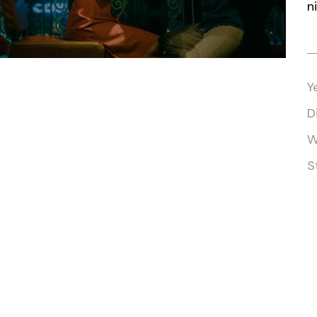
n
Y
D
W
S